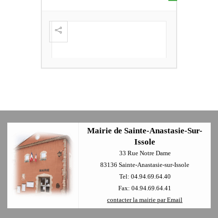
S DE
FESTI
ÈME
+
Mairie de Sainte-Anastasie-Sur-
Issole
33 Rue Notre Dame
83136 Sainte-Anastasie-sur-Issole
Tel: 04.94.69.64.40
Fax: 04.94.69.64.41
contacter la mairie par Email