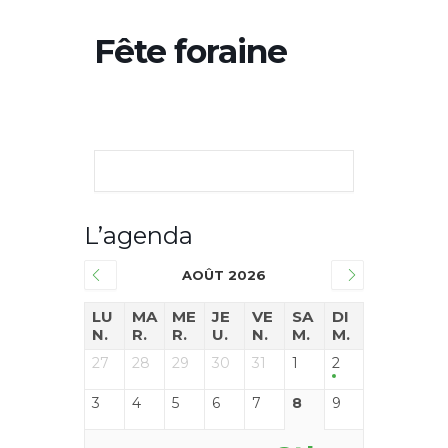
Fête foraine
L’agenda
AOÛT 2026
LU
MA
ME
JE
VE
SA
DI
N.
R.
R.
U.
N.
M.
M.
27
28
29
30
31
1
2
3
4
5
6
7
8
9