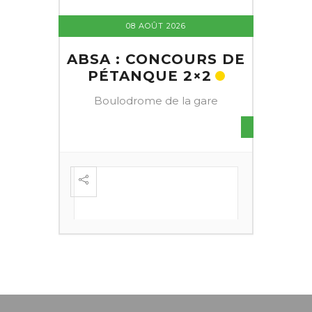
08 AOÛT 2026
ABSA : CONCOURS DE
PÉTANQUE 2×2
Boulodrome de la gare
S DE
FESTI
ÈME
+