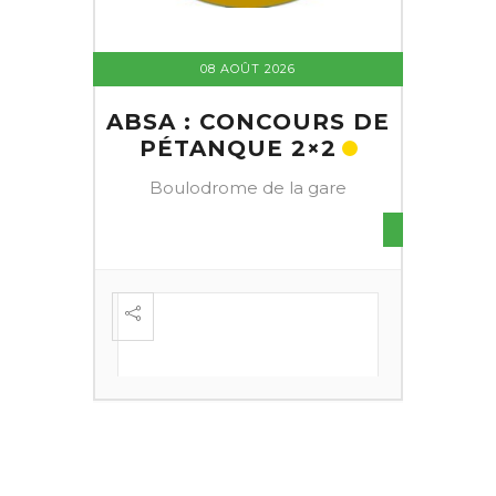
08 AOÛT 2026
ABSA : CONCOURS DE
PÉTANQUE 2×2
Boulodrome de la gare
S DE
FESTI
ÈME
+