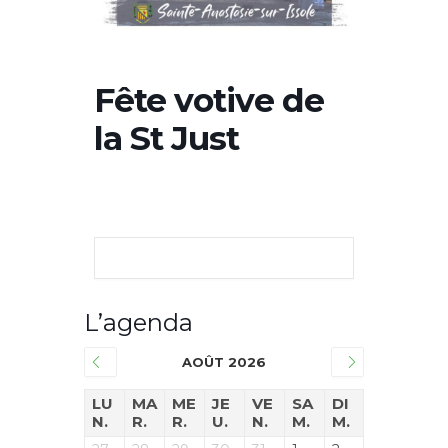
Fête votive de
la St Just
L’agenda
AOÛT 2026
LU
MA
ME
JE
VE
SA
DI
N.
R.
R.
U.
N.
M.
M.