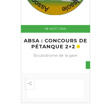
08 AOÛT 2026
ABSA : CONCOURS DE
PÉTANQUE 2×2
Boulodrome de la gare
S DE
FESTI
ÈME
+