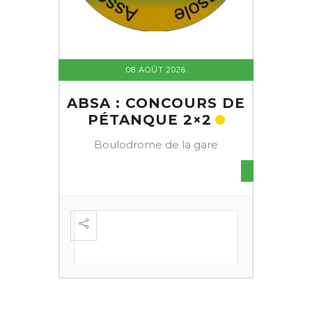
08 AOÛT 2026
ABSA : CONCOURS DE
PÉTANQUE 2×2
Boulodrome de la gare
S DE
FESTI
ÈME
+