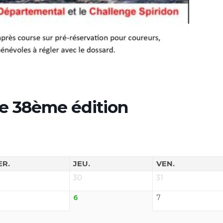
le 38ème édition
ER.
JEU.
VEN.
30
31
6
7