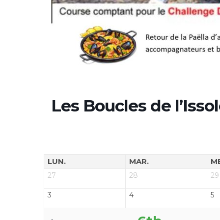
Les Boucles de l’Isso
LUN.
MAR.
M
27
28
29
3
4
5