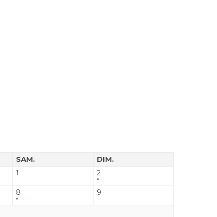
SAM.
DIM.
1
2
8
9