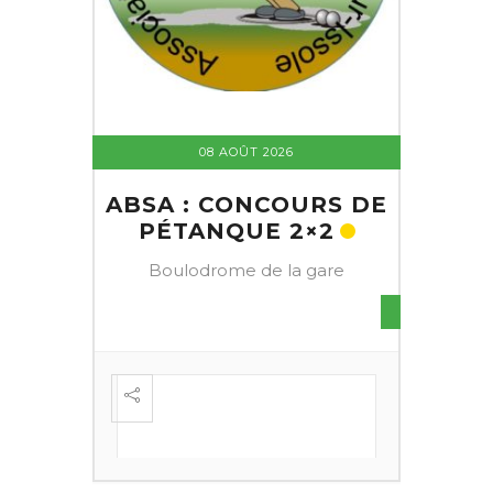
08 AOÛT 2026
ABSA : CONCOURS DE
PÉTANQUE 2×2
Boulodrome de la gare
S DE
FESTI
ÈME
+