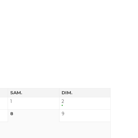
SAM.
DIM.
1
2
8
9