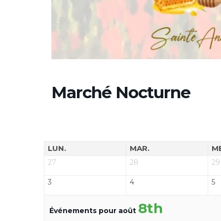
Marché Nocturne
LUN.
MAR.
M
27
28
29
3
4
5
8th
Événements pour août