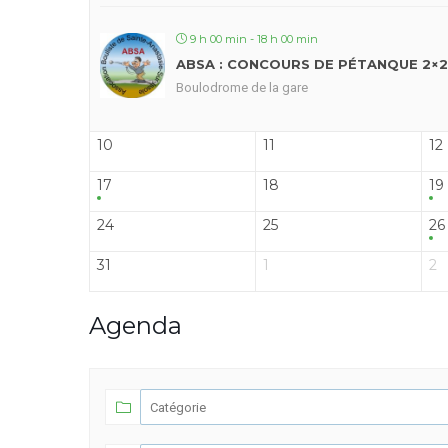
9 h 00 min - 18 h 00 min
ABSA : CONCOURS DE PÉTANQUE 2×2
Boulodrome de la gare
10
11
12
17
18
19
24
25
26
31
1
2
Agenda