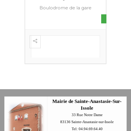
Boulodrome de la gare
S DE
FESTI
ÈME
+
Mairie de Sainte-Anastasie-Sur-
Issole
33 Rue Notre Dame
83136 Sainte-Anastasie-sur-Issole
Tel: 04.94.69.64.40