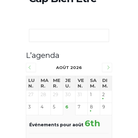
L’agenda
AOÛT 2026
LU
MA
ME
JE
VE
SA
DI
N.
R.
R.
U.
N.
M.
M.
27
28
29
30
31
1
2
3
4
5
6
7
8
9
6th
Événements pour août