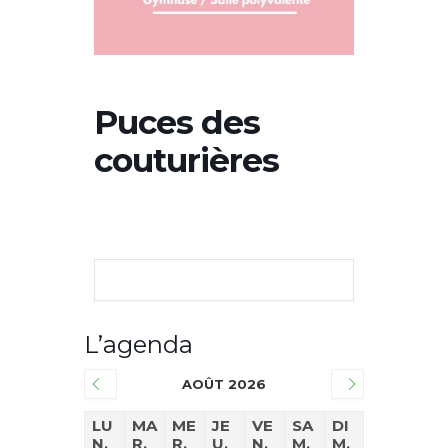
Puces des
couturières
L’agenda
AOÛT 2026
LU
MA
ME
JE
VE
SA
DI
N.
R.
R.
U.
N.
M.
M.