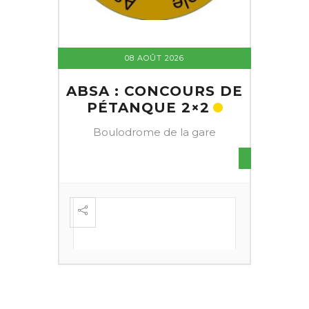
08 AOÛT 2026
ABSA : CONCOURS DE
PÉTANQUE 2×2
Boulodrome de la gare
S DE
FESTI
ÈME
+