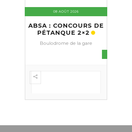
08 AOÛT 2026
ABSA : CONCOURS DE
PÉTANQUE 2×2
Boulodrome de la gare
S DE
FESTI
ÈME
+