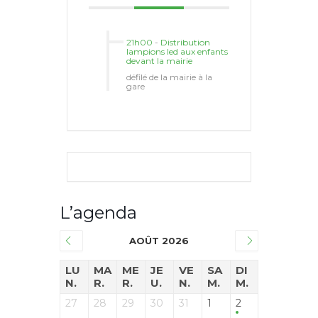
21h00
-
Distribution
lampions led aux enfants
devant la mairie
défilé de la mairie à la
gare
L’agenda
AOÛT 2026
LU
MA
ME
JE
VE
SA
DI
N.
R.
R.
U.
N.
M.
M.
27
28
29
30
31
1
2