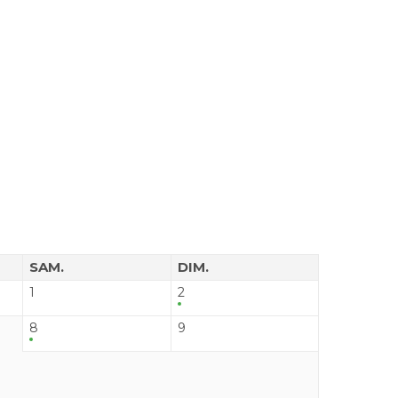
SAM.
DIM.
1
2
8
9