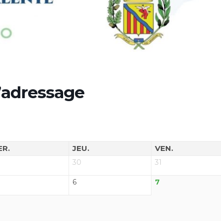
’adressage
ER.
JEU.
VEN.
30
31
6
7