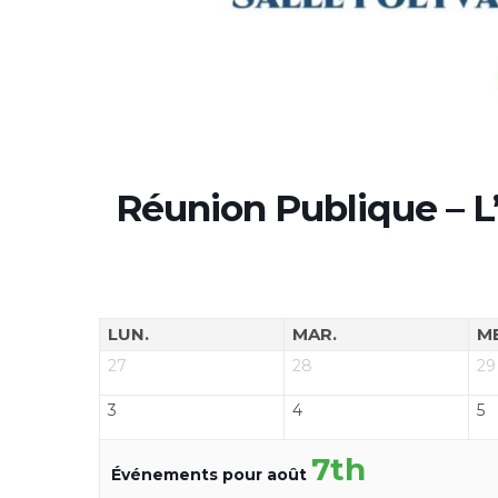
Réunion Publique – L
LUN.
MAR.
M
27
28
29
3
4
5
7th
Événements pour août