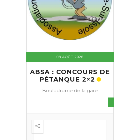
08 AOÛT 2026
ABSA : CONCOURS DE
PÉTANQUE 2×2
Boulodrome de la gare
S DE
FESTI
ÈME
+