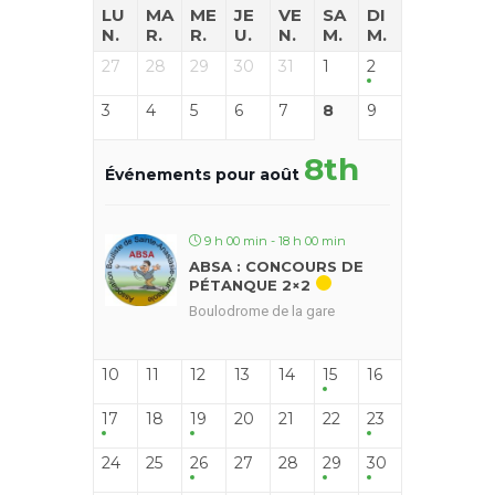
LU
MA
ME
JE
VE
SA
DI
N.
R.
R.
U.
N.
M.
M.
27
28
29
30
31
1
2
3
4
5
6
7
8
9
8th
Événements pour août
9 h 00 min - 18 h 00 min
ABSA : CONCOURS DE
PÉTANQUE 2×2
Boulodrome de la gare
10
11
12
13
14
15
16
17
18
19
20
21
22
23
24
25
26
27
28
29
30