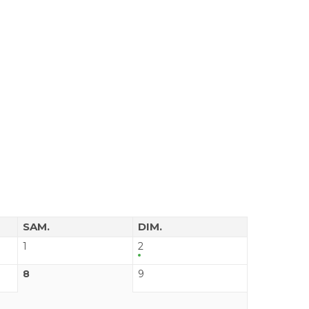
SAM.
DIM.
1
2
8
9