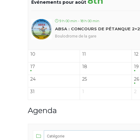
8th
Événements pour août
9 h 00 min - 18 h 00 min
ABSA : CONCOURS DE PÉTANQUE 2×2
Boulodrome de la gare
10
11
12
17
18
19
24
25
26
31
1
2
Agenda