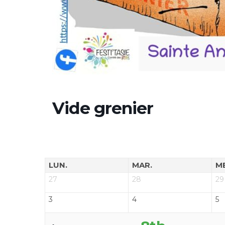
Vide grenier
LUN.
MAR.
M
27
28
29
3
4
5