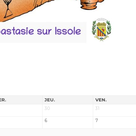
ER.
JEU.
VEN.
30
31
6
7