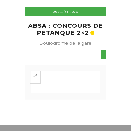
08 AOÛT 2026
ABSA : CONCOURS DE
PÉTANQUE 2×2
Boulodrome de la gare
S DE
FESTI
ÈME
+