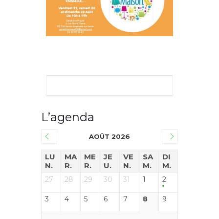
L’agenda
AOÛT 2026
LU
MA
ME
JE
VE
SA
DI
N.
R.
R.
U.
N.
M.
M.
27
28
29
30
31
1
2
3
4
5
6
7
8
9