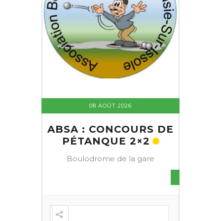
08 AOÛT 2026
ABSA : CONCOURS DE
PÉTANQUE 2×2
Boulodrome de la gare
S DE
FESTI
ÈME