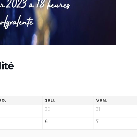
ité
ER.
JEU.
VEN.
30
31
6
7