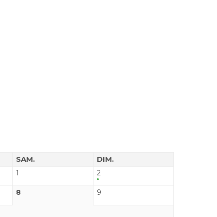
SAM.
DIM.
1
2
8
9