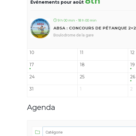
8th
Événements pour août
9 h 00 min - 18 h 00 min
ABSA : CONCOURS DE PÉTANQUE 2×2
Boulodrome de la gare
10
11
12
17
18
19
24
25
26
31
1
2
Agenda