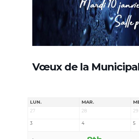
Vœux de la Municipal
LUN.
MAR.
M
27
28
29
3
4
5