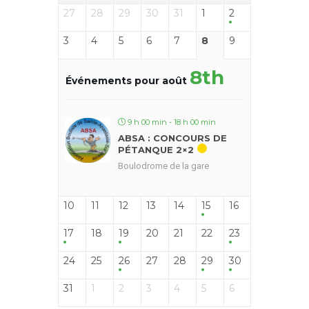
27
28
29
30
31
1
2
3
4
5
6
7
8
9
8th
Événements pour août
9 h 00 min - 18 h 00 min
ABSA : CONCOURS DE
PÉTANQUE 2×2
Boulodrome de la gare
10
11
12
13
14
15
16
17
18
19
20
21
22
23
24
25
26
27
28
29
30
31
1
2
3
4
5
6