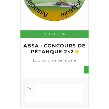
08 AOÛT 2026
ABSA : CONCOURS DE
PÉTANQUE 2×2
Boulodrome de la gare
S DE
FESTI
ÈME
+