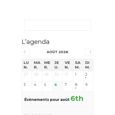
L’agenda
AOÛT 2026
LU
MA
ME
JE
VE
SA
DI
N.
R.
R.
U.
N.
M.
M.
27
28
29
30
31
1
2
3
4
5
6
7
8
9
6th
Événements pour août