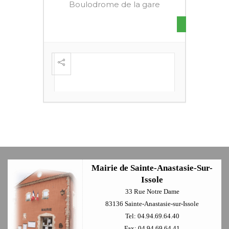
Boulodrome de la gare
S DE
FESTI
ÈME
+
Mairie de Sainte-Anastasie-Sur-
Issole
33 Rue Notre Dame
83136 Sainte-Anastasie-sur-Issole
Tel: 04.94.69.64.40
Fax: 04.94.69.64.41